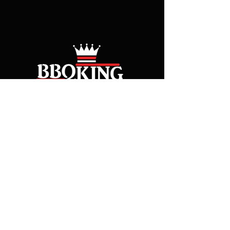
Somos una empresa líder en el mercado.
Ubicada en la ciudad de Cuauhtémoc
Chihuahua.
Km. 7 Carr. a Alvaro Obregón
Cuauhtémoc.
Contáctanos
Lun - Vie: 8:30 - 6:00
Sabados: 8:30 - 1:00
grill@bbqking.mx
(+52)
625 587 7191