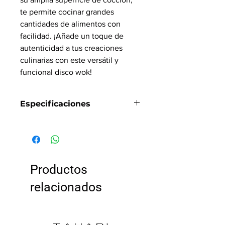
te permite cocinar grandes
cantidades de alimentos con
facilidad. ¡Añade un toque de
autenticidad a tus creaciones
culinarias con este versátil y
funcional disco wok!
Especificaciones
Dimensiones: 18
"
Material:
Acero
Portatil:
Si
Desmontable:
No
Plegable:
No
Productos
relacionados