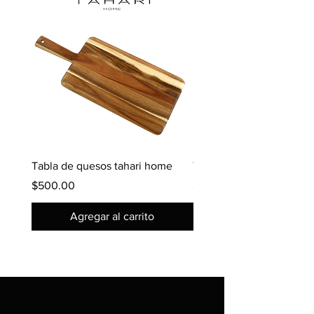
Tabla de quesos tahari home
Tabla de picar simple fu
Precio
Precio
$500.00
$300.00
Agregar al carrito