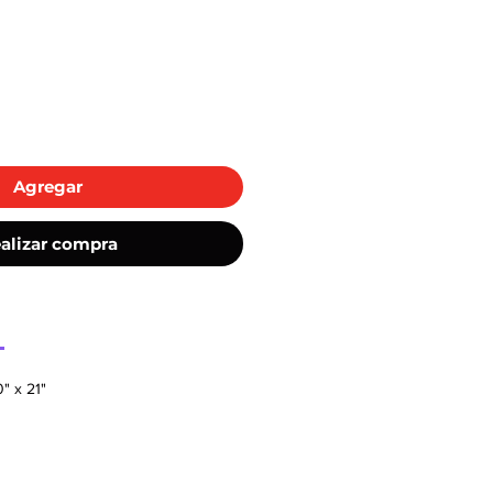
cio
Agregar
alizar compra
0" x 21"