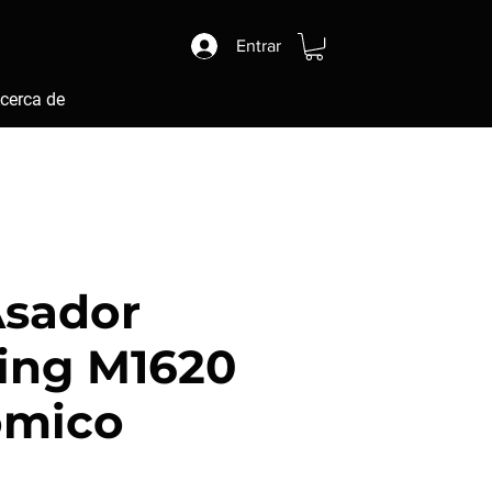
Entrar
cerca de
Asador
ing M1620
omico