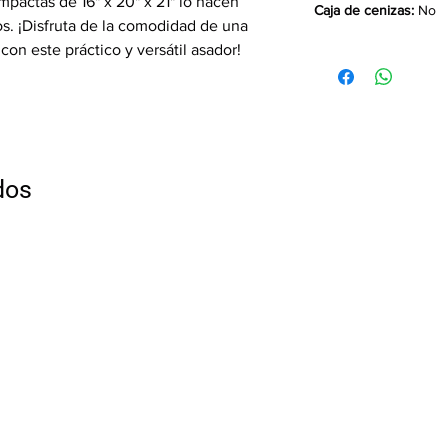
pactas de 16" x 20" x 21" lo hacen
Caja de cenizas:
No
s. ¡Disfruta de la comodidad de una
con este práctico y versátil asador!
dos