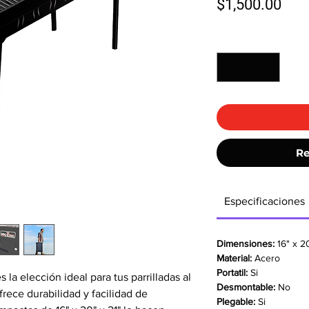
Pre
$1,500.00
Cantidad
*
Re
Especificaciones
Dimensiones:
16" x 2
Material:
Acero
Portatil:
Si
s la elección ideal para tus parrilladas al
Desmontable:
No
frece durabilidad y facilidad de
Plegable:
Si