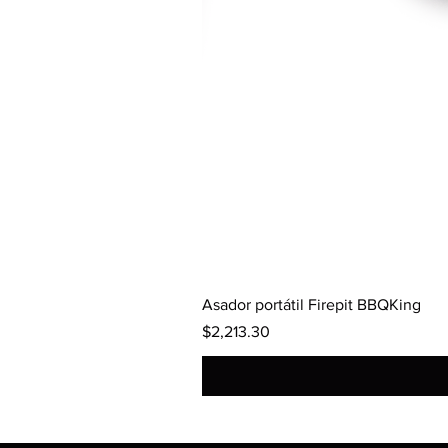
Asador portátil Firepit BBQKing
Precio
$2,213.30