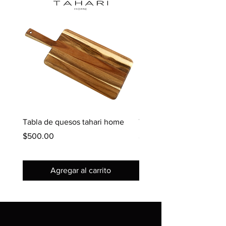
Tabla de quesos tahari home
Tabla de picar simple fu
Precio
Precio
$500.00
$300.00
Agregar al carrito