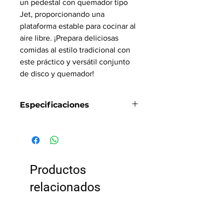
un pedestal con quemador tipo
Jet, proporcionando una
plataforma estable para cocinar al
aire libre. ¡Prepara deliciosas
comidas al estilo tradicional con
este práctico y versátil conjunto
de disco y quemador!
Especificaciones
Dimensiones:
18"
Material:
Acero
Portatil:
Si
Desmontable:
No
Plegable:
No
Productos
relacionados