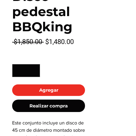
pedestal
BBQking
Precio
Precio
 $1,850.00 
$1,480.00
de
Cantidad
*
oferta
Agregar
Realizar compra
Este conjunto incluye un disco de
45 cm de diámetro montado sobre