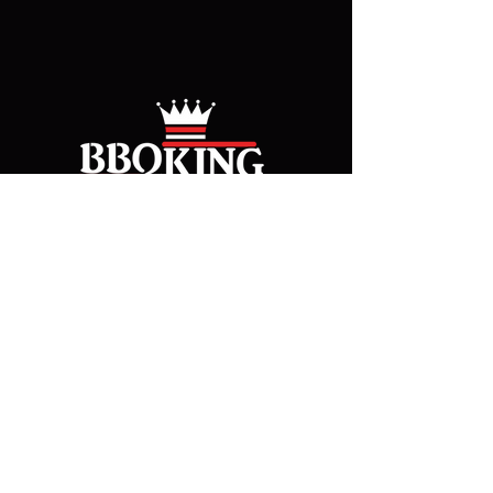
Somos una empresa líder en el mercado.
Ubicada en la ciudad de Cuauhtémoc
Chihuahua.
Km. 7 Carr. a Alvaro Obregón
Cuauhtémoc.
Contáctanos
Lun - Vie: 8:30 - 6:00
Sabados: 8:30 - 1:00
grill@bbqking.mx
(+52)
625 587 7191